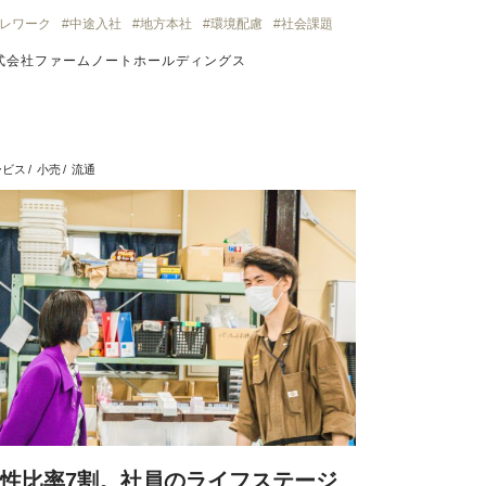
レワーク
中途入社
地方本社
環境配慮
社会課題
式会社ファームノートホールディングス
ービス
小売
流通
性比率7割。社員のライフステージ