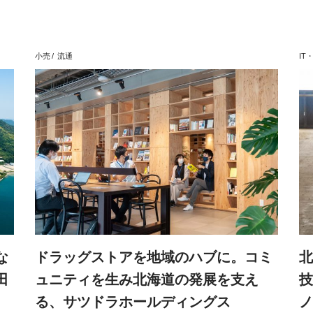
小売
流通
IT・
な
ドラッグストアを地域のハブに。コミ
北
田
ュニティを生み北海道の発展を支え
技
る、サツドラホールディングス
ノ