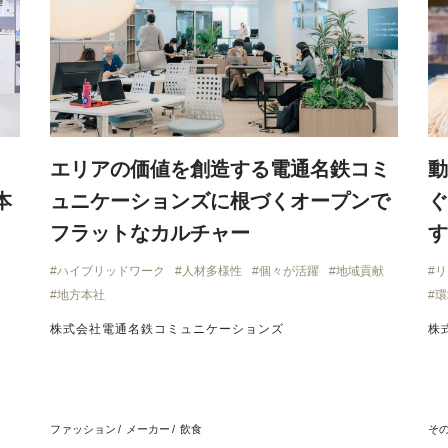
エリアの価値を創造する電通名鉄コミ
動
本
ュニケーションズに根づくオープンで
ぐ
フラットなカルチャー
す
ハイブリッドワーク
人材多様性
個々が活躍
地域貢献
リ
地方本社
環
株式会社電通名鉄コミュニケーションズ
株
ファッション
メーカー
飲食
そ