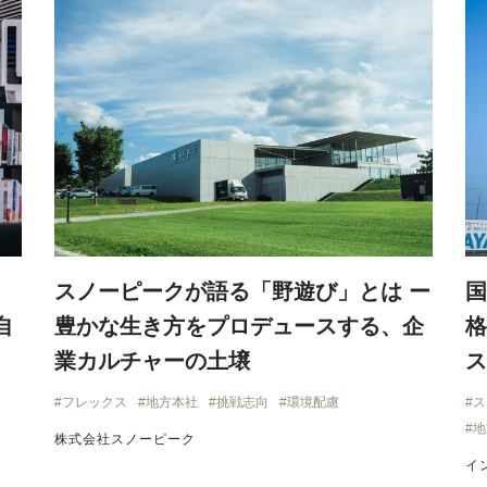
スノーピークが語る「野遊び」とは ー
国
自
豊かな生き方をプロデュースする、企
格
業カルチャーの土壌
ス
フレックス
地方本社
挑戦志向
環境配慮
ス
地
株式会社スノーピーク
イ