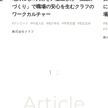
づくり」で職場の安心を生むクラフの
に
ワークカルチャー
場
テレワーク
中途入社
地方本社
学習支援
安定志向
地
子
株式会社クラフ
株
1
2
Article