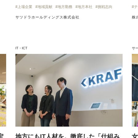
上場企業
地域貢献
地方勤務
地方本社
挑戦志向
テ
サツドラホールディングス株式会社
株
IT・ICT
サ
定
地方にもIT人材を。徹底した「仕組み
女