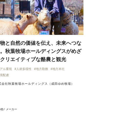
物と自然の価値を伝え、未来へつな
。秋葉牧場ホールディングスがめざ
クリエイティブな酪農と観光
アル重視
人材多様性
地方勤務
地方本社
境配慮
式会社秋葉牧場ホールディングス（成田ゆめ牧場）
の他
メーカー