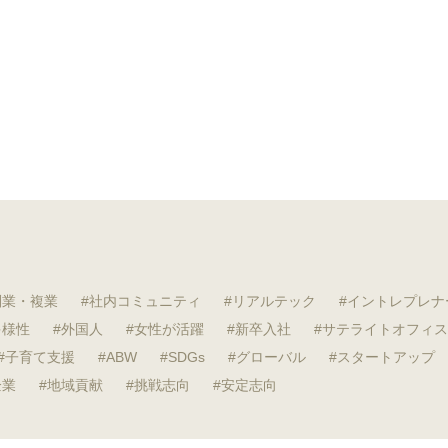
副業・複業
社内コミュニティ
リアルテック
イントレプレナ
多様性
外国人
女性が活躍
新卒入社
サテライトオフィス
子育て支援
ABW
SDGs
グローバル
スタートアップ
企業
地域貢献
挑戦志向
安定志向