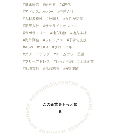
健康経営
研究者
Z世代
アドレスホッパー
中途入社
人材多様性
外国人
女性が活躍
新卒入社
サテライトオフィス
ラボラトリー
地方勤務
地方本社
海外勤務
フレックス
子育て支援
ABW
SDGs
グローバル
スタートアップ
チームプレー重視
フリーアドレス
個々が活躍
上場企業
地域貢献
挑戦志向
安定志向
この企業をもっと知
る