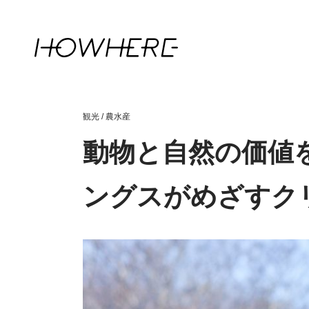
観光
/
農水産
動物と自然の価値
ングスがめざすク