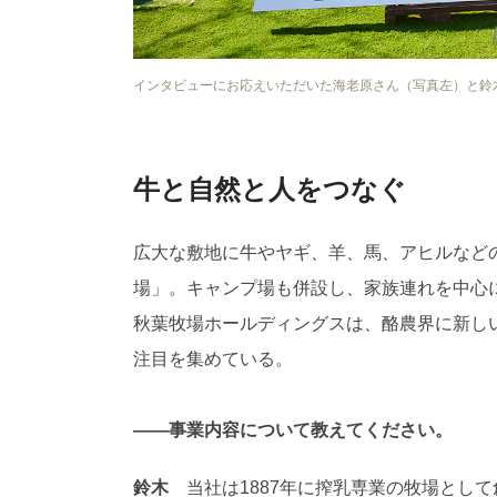
インタビューにお応えいただいた海老原さん（写真左）と鈴
牛と自然と人をつなぐ
広大な敷地に牛やヤギ、羊、馬、アヒルなど
場」。キャンプ場も併設し、家族連れを中心
秋葉牧場ホールディングスは、酪農界に新し
注目を集めている。
――事業内容について教えてください。
鈴木
当社は1887年に搾乳専業の牧場として創