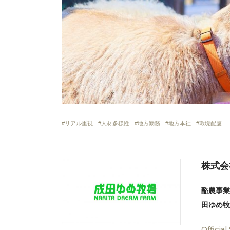
リアル重視
人材多様性
地方勤務
地方本社
環境配慮
株式会
酪農事業
田ゆめ牧
Official