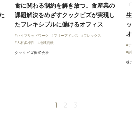
。
食に関わる制約を解き放つ。食産業の
「
た
課題解決をめざすクックビズが実現し
生
たフレキシブルに働けるオフィス
ッ
オ
ス
ハイブリッドワーク
フリーアドレス
フレックス
人材多様性
地域貢献
テ
副
クックビズ株式会社
株
1
2
3