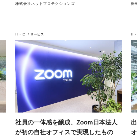
株式会社ネットプロテクションズ
株
IT・ICT
サービス
IT・
O
社員の一体感を醸成、Zoom日本法人
出
が初の自社オフィスで実現したもの
オ