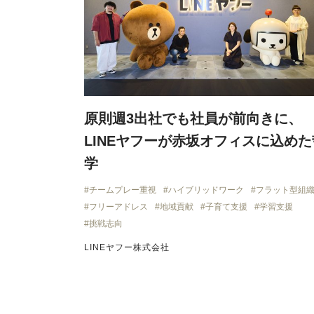
原則週3出社でも社員が前向きに、
LINEヤフーが赤坂オフィスに込めた
学
チームプレー重視
ハイブリッドワーク
フラット型組
フリーアドレス
地域貢献
子育て支援
学習支援
挑戦志向
LINEヤフー株式会社