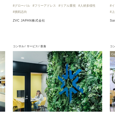
グローバル
フリーアドレス
リアル重視
人材多様性
イ
挑戦志向
上
ZVC JAPAN株式会社
Sa
コンサル
サービス
飲食
コ
Co