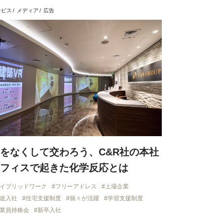
ービス
メディア
広告
をなくして交わろう、C&R社の本社
フィスで起きた化学反応とは
イブリッドワーク
フリーアドレス
上場企業
途入社
住宅支援制度
個々が活躍
学習支援制度
業員持株会
新卒入社