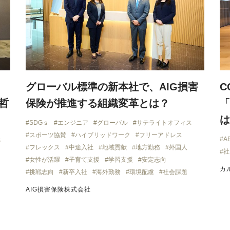
グローバル標準の新本社で、AIG損害
C
哲
保険が推進する組織変革とは？
「
は
SDGｓ
エンジニア
グローバル
サテライトオフィス
スポーツ協賛
ハイブリッドワーク
フリーアドレス
織
A
フレックス
中途入社
地域貢献
地方勤務
外国人
社
女性が活躍
子育て支援
学習支援
安定志向
カ
挑戦志向
新卒入社
海外勤務
環境配慮
社会課題
AIG損害保険株式会社