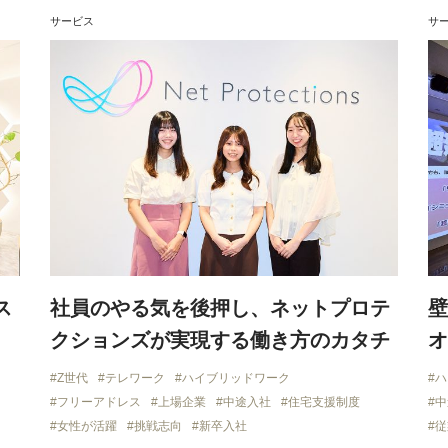
サービス
サ
ス
社員のやる気を後押し、ネットプロテ
壁
クションズが実現する働き方のカタチ
オ
Z世代
テレワーク
ハイブリッドワーク
ハ
フリーアドレス
上場企業
中途入社
住宅支援制度
中
女性が活躍
挑戦志向
新卒入社
従