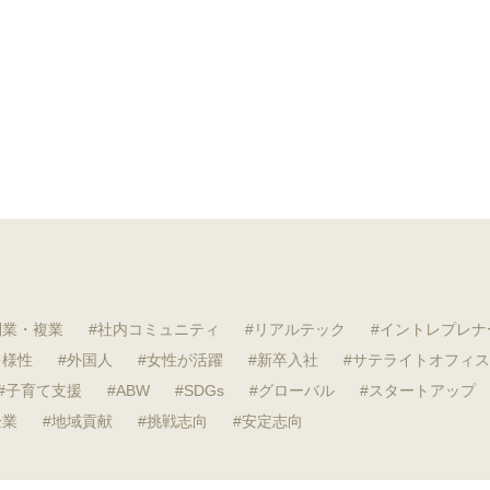
副業・複業
社内コミュニティ
リアルテック
イントレプレナ
多様性
外国人
女性が活躍
新卒入社
サテライトオフィス
子育て支援
ABW
SDGs
グローバル
スタートアップ
企業
地域貢献
挑戦志向
安定志向