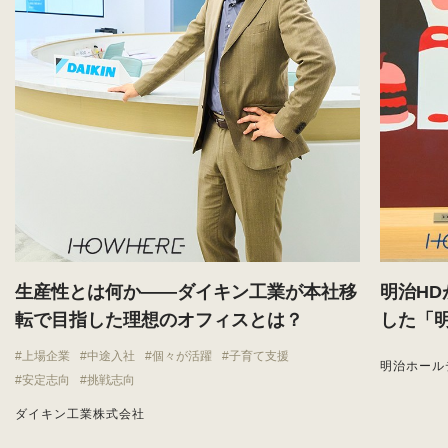
生産性とは何か——ダイキン工業が本社移
明治H
転で目指した理想のオフィスとは？
した「
上場企業
中途入社
個々が活躍
子育て支援
明治ホール
安定志向
挑戦志向
ダイキン工業株式会社