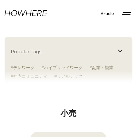
Article
Popular Tags
テレワーク
ハイブリッドワーク
副業・複業
社内コミュニティ
リアルテック
イントレプレナー
健康経営
研究者
Z世代
アドレスホッパー
中途入社
人材多様性
外国人
女性が活躍
新卒入社
サテライトオフィス
ラボラトリー
地方勤務
小売
地方本社
海外勤務
フレックス
子育て支援
ABW
SDGs
グローバル
スタートアップ
チームプレー重視
フリーアドレス
個々が活躍