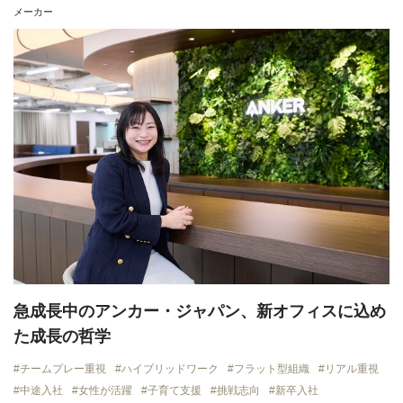
メーカー
急成長中のアンカー・ジャパン、新オフィスに込め
た成長の哲学
チームプレー重視
ハイブリッドワーク
フラット型組織
リアル重視
中途入社
女性が活躍
子育て支援
挑戦志向
新卒入社