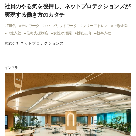
社員のやる気を後押し、ネットプロテクションズが
実現する働き方のカタチ
Z世代
テレワーク
ハイブリッドワーク
フリーアドレス
上場企業
中途入社
住宅支援制度
女性が活躍
挑戦志向
新卒入社
株式会社ネットプロテクションズ
インフラ