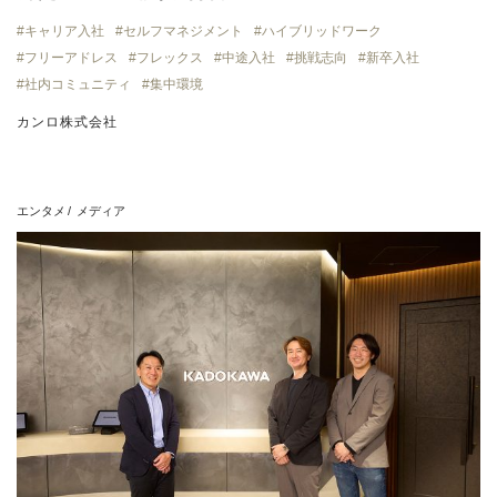
キャリア入社
セルフマネジメント
ハイブリッドワーク
フリーアドレス
フレックス
中途入社
挑戦志向
新卒入社
社内コミュニティ
集中環境
カンロ株式会社
エンタメ
メディア