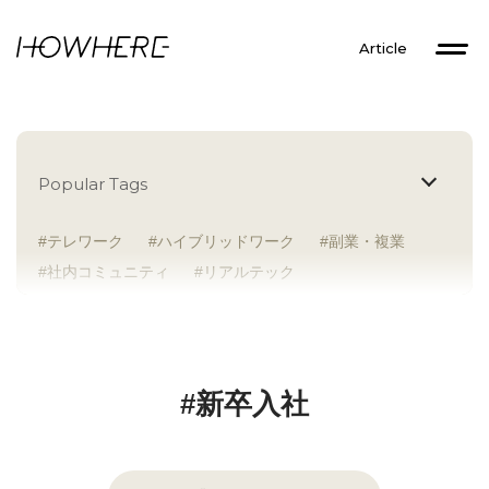
Article
Popular Tags
テレワーク
ハイブリッドワーク
副業・複業
社内コミュニティ
リアルテック
イントレプレナー
健康経営
研究者
Z世代
アドレスホッパー
中途入社
人材多様性
外国人
女性が活躍
新卒入社
サテライトオフィス
ラボラトリー
地方勤務
#新卒入社
地方本社
海外勤務
フレックス
子育て支援
ABW
SDGs
グローバル
スタートアップ
チームプレー重視
フリーアドレス
個々が活躍