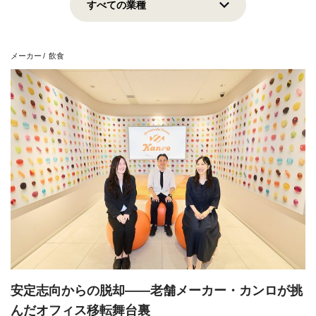
上場企業
地域貢献
挑戦志向
安定志向
メーカー
飲食
View all
安定志向からの脱却——老舗メーカー・カンロが挑
んだオフィス移転舞台裏