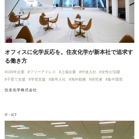
オフィスに化学反応を。住友化学が新本社で追求す
る働き方
100年企業
フリーアドレス
上場企業
中途入社
女性が活躍
子育て支援
学習支援
新卒入社
海外勤務
研究者
集中環境
住友化学株式会社
IT・ICT