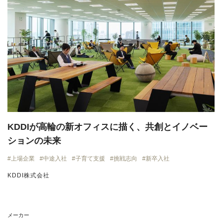
KDDIが高輪の新オフィスに描く、共創とイノベー
ションの未来
上場企業
中途入社
子育て支援
挑戦志向
新卒入社
KDDI株式会社
メーカー