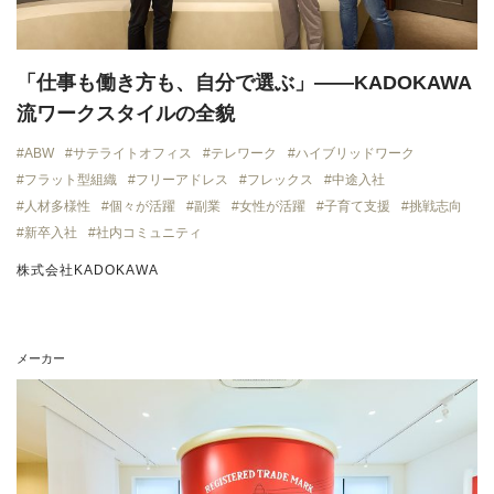
「仕事も働き方も、自分で選ぶ」——KADOKAWA
流ワークスタイルの全貌
ABW
サテライトオフィス
テレワーク
ハイブリッドワーク
フラット型組織
フリーアドレス
フレックス
中途入社
人材多様性
個々が活躍
副業
女性が活躍
子育て支援
挑戦志向
新卒入社
社内コミュニティ
株式会社KADOKAWA
メーカー