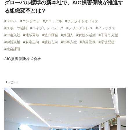
グローバル標準の新本社で、AIG損害保険が推進す
る組織変革とは？
SDGｓ
エンジニア
グローバル
サテライトオフィス
スポーツ協賛
ハイブリッドワーク
フリーアドレス
フレックス
中途入社
地域貢献
地方勤務
外国人
女性が活躍
子育て支援
学習支援
安定志向
挑戦志向
新卒入社
海外勤務
環境配慮
社会課題
AIG損害保険株式会社
メーカー