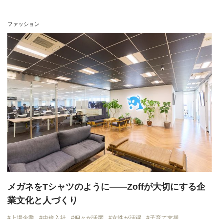
ファッション
メガネをTシャツのように——Zoffが大切にする企
業文化と人づくり
上場企業
中途入社
個々が活躍
女性が活躍
子育て支援