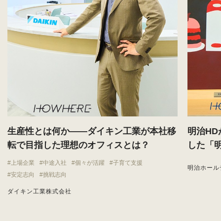
生産性とは何か——ダイキン工業が本社移
明治H
転で目指した理想のオフィスとは？
した「
上場企業
中途入社
個々が活躍
子育て支援
明治ホール
安定志向
挑戦志向
ダイキン工業株式会社