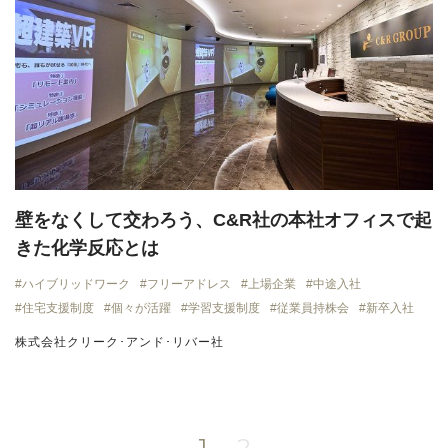
壁をなくして交わろう、C&R社の本社オフィスで起
きた化学反応とは
ハイブリッドワーク
フリーアドレス
上場企業
中途入社
住宅支援制度
個々が活躍
学習支援制度
従業員持株会
新卒入社
株式会社クリーク･アンド･リバー社
1
2