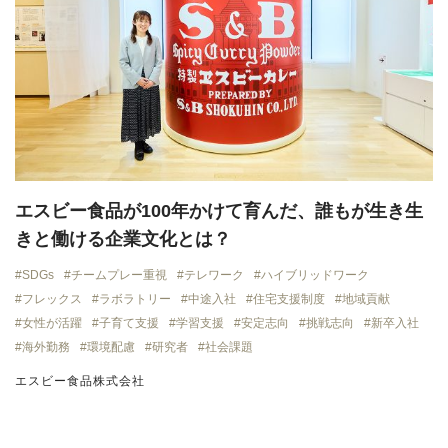
エスビー食品が100年かけて育んだ、誰もが生き生
きと働ける企業文化とは？
SDGs
チームプレー重視
テレワーク
ハイブリッドワーク
フレックス
ラボラトリー
中途入社
住宅支援制度
地域貢献
女性が活躍
子育て支援
学習支援
安定志向
挑戦志向
新卒入社
海外勤務
環境配慮
研究者
社会課題
エスビー食品株式会社