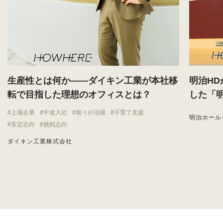
生産性とは何か——ダイキン工業が本社移
明治H
転で目指した理想のオフィスとは？
した「
上場企業
中途入社
個々が活躍
子育て支援
明治ホール
安定志向
挑戦志向
ダイキン工業株式会社