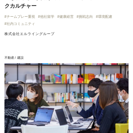
クカルチャー
チームプレー重視
他社留学
健康経営
挑戦志向
環境配慮
社内コミュニティ
株式会社エルライングループ
不動産
建設