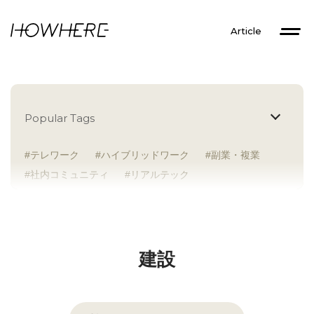
Article
Popular Tags
テレワーク
ハイブリッドワーク
副業・複業
社内コミュニティ
リアルテック
イントレプレナー
健康経営
研究者
Z世代
アドレスホッパー
中途入社
人材多様性
外国人
女性が活躍
新卒入社
サテライトオフィス
ラボラトリー
地方勤務
建設
地方本社
海外勤務
フレックス
子育て支援
ABW
SDGs
グローバル
スタートアップ
チームプレー重視
フリーアドレス
個々が活躍