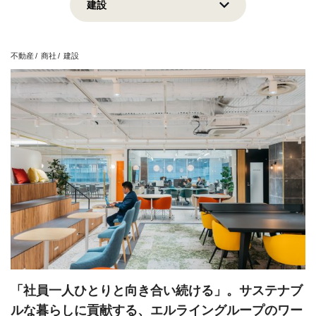
上場企業
地域貢献
挑戦志向
安定志向
不動産
商社
建設
View all
「社員一人ひとりと向き合い続ける」。サステナブ
ルな暮らしに貢献する、エルライングループのワー