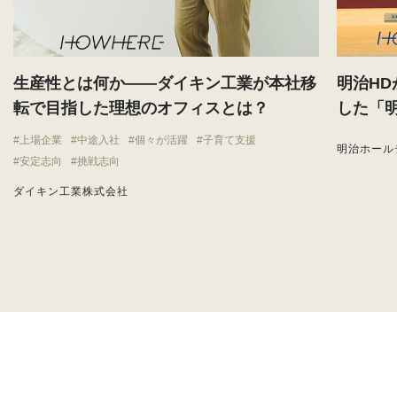
生産性とは何か——ダイキン工業が本社移
明治H
転で目指した理想のオフィスとは？
した「
上場企業
中途入社
個々が活躍
子育て支援
明治ホール
安定志向
挑戦志向
ダイキン工業株式会社