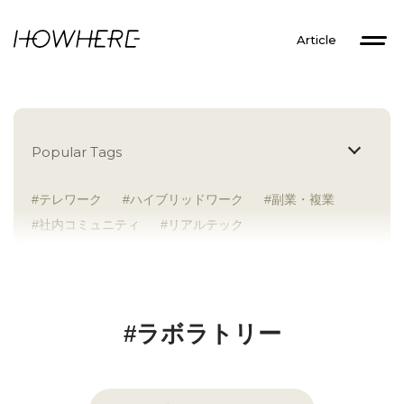
Article
Popular Tags
テレワーク
ハイブリッドワーク
副業・複業
社内コミュニティ
リアルテック
イントレプレナー
健康経営
研究者
Z世代
アドレスホッパー
中途入社
人材多様性
外国人
女性が活躍
新卒入社
サテライトオフィス
ラボラトリー
地方勤務
#ラボラトリー
地方本社
海外勤務
フレックス
子育て支援
ABW
SDGs
グローバル
スタートアップ
チームプレー重視
フリーアドレス
個々が活躍