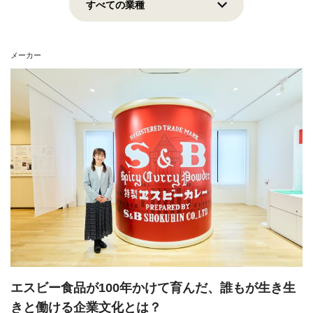
上場企業
地域貢献
挑戦志向
安定志向
メーカー
View all
エスビー食品が100年かけて育んだ、誰もが生き生
きと働ける企業文化とは？