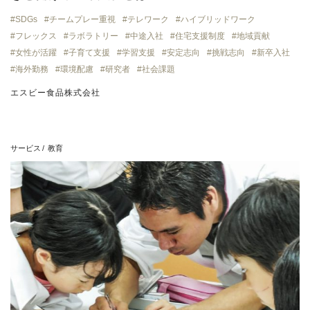
SDGs
チームプレー重視
テレワーク
ハイブリッドワーク
フレックス
ラボラトリー
中途入社
住宅支援制度
地域貢献
女性が活躍
子育て支援
学習支援
安定志向
挑戦志向
新卒入社
海外勤務
環境配慮
研究者
社会課題
エスビー食品株式会社
サービス
教育