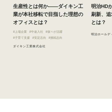
す
生産性とは何か——ダイキン工
明治HD
と
業が本社移転で目指した理想の
刷新、追
オフィスとは？
とは？
上場企業
中途入社
個々が活躍
明治ホールデ
子育て支援
安定志向
挑戦志向
ダイキン工業株式会社