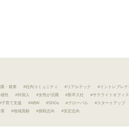
副業・複業
社内コミュニティ
リアルテック
イントレプレナ
多様性
外国人
女性が活躍
新卒入社
サテライトオフィス
子育て支援
ABW
SDGs
グローバル
スタートアップ
企業
地域貢献
挑戦志向
安定志向