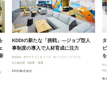
を
KDDIの新たな「挑戦」—ジョブ型人
タ
ェ
事制度の導入で人材育成に注力
ビ
新
を
SDGs
サテライトオフィス
ハイブリッドワーク
上場企業
副業・複業
セ
社
KDDI株式会社
性
株