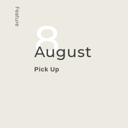
インフラ
Feature
8
August
Pick Up