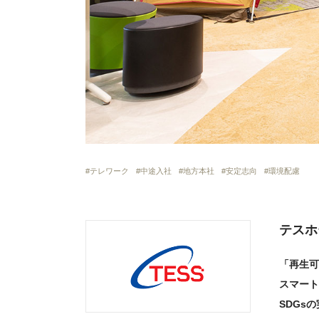
テレワーク
中途入社
地方本社
安定志向
環境配慮
テスホ
「再生可
スマート
SDGs