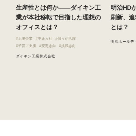
す
生産性とは何か——ダイキン工
明治HD
と
業が本社移転で目指した理想の
刷新、追
オフィスとは？
とは？
上場企業
中途入社
個々が活躍
明治ホールデ
子育て支援
安定志向
挑戦志向
ダイキン工業株式会社