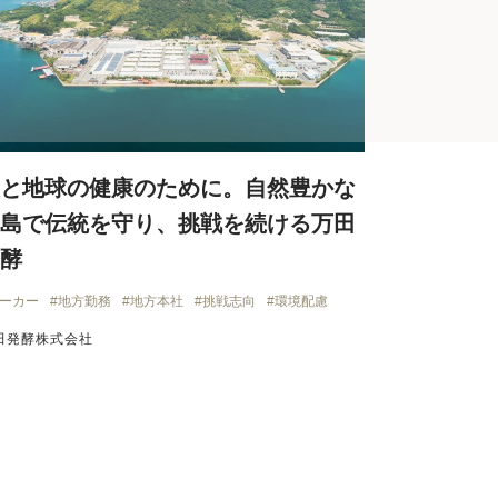
と地球の健康のために。自然豊かな
島で伝統を守り、挑戦を続ける万田
酵
ーカー
地方勤務
地方本社
挑戦志向
環境配慮
田発酵株式会社