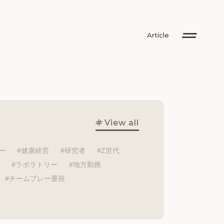
Article
View all
ー
健康経営
研究者
Z世代
ラボラトリー
地方勤務
チームプレー重視