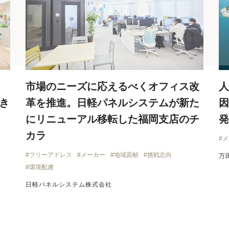
市場のニーズに応えるべくオフィス改
人
き
革を推進。日軽パネルシステムが新た
因
にリニューアル移転した福岡支店のチ
発
カラ
メ
フリーアドレス
メーカー
地域貢献
挑戦志向
万
環境配慮
日軽パネルシステム株式会社