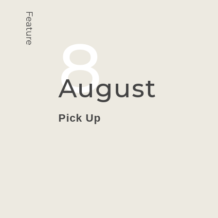
インフラ
Feature
8
August
Pick Up