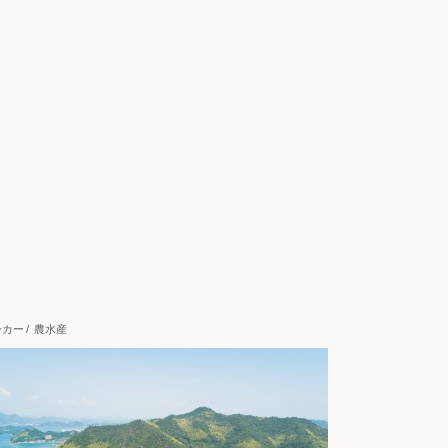
ーカー
農水産