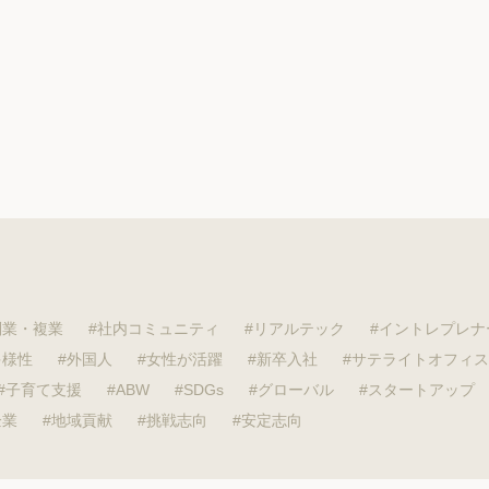
副業・複業
社内コミュニティ
リアルテック
イントレプレナ
多様性
外国人
女性が活躍
新卒入社
サテライトオフィス
子育て支援
ABW
SDGs
グローバル
スタートアップ
企業
地域貢献
挑戦志向
安定志向