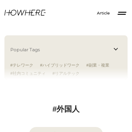
Article
Popular Tags
テレワーク
ハイブリッドワーク
副業・複業
社内コミュニティ
リアルテック
イントレプレナー
健康経営
研究者
Z世代
アドレスホッパー
中途入社
人材多様性
外国人
女性が活躍
新卒入社
サテライトオフィス
ラボラトリー
地方勤務
#外国人
地方本社
海外勤務
フレックス
子育て支援
ABW
SDGs
グローバル
スタートアップ
チームプレー重視
フリーアドレス
個々が活躍