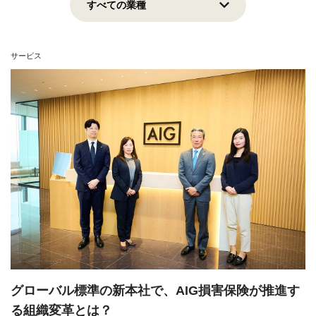
上場企業
地域貢献
挑戦志向
安定志向
サービス
View all
グローバル標準の新本社で、AIG損害保険が推進す
る組織変革とは？