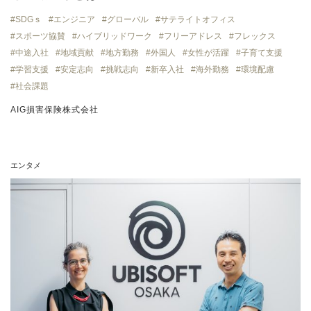
SDGｓ
エンジニア
グローバル
サテライトオフィス
スポーツ協賛
ハイブリッドワーク
フリーアドレス
フレックス
中途入社
地域貢献
地方勤務
外国人
女性が活躍
子育て支援
学習支援
安定志向
挑戦志向
新卒入社
海外勤務
環境配慮
社会課題
AIG損害保険株式会社
エンタメ