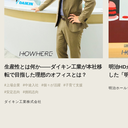
生産性とは何か——ダイキン工業が本社移
明治H
転で目指した理想のオフィスとは？
した「
上場企業
中途入社
個々が活躍
子育て支援
明治ホール
安定志向
挑戦志向
ダイキン工業株式会社