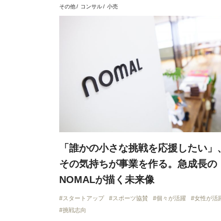
その他
コンサル
小売
「誰かの小さな挑戦を応援したい」
その気持ちが事業を作る。急成長の
NOMALが描く未来像
スタートアップ
スポーツ協賛
個々が活躍
女性が活
挑戦志向