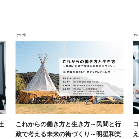
その他
そ
社
これからの働き方と生き方～民間と行
コ
政で考える未来の街づくり～明星和楽
え