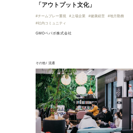
「アウトプット文化」
チームプレー重視
上場企業
健康経営
地方勤務
社内コミュニティ
GMOペパボ株式会社
その他
流通