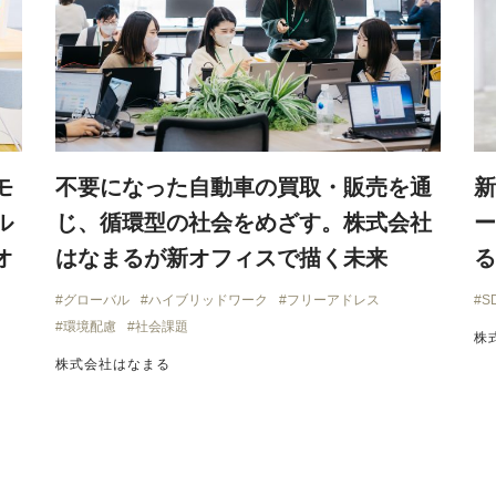
モ
不要になった自動車の買取・販売を通
新
ル
じ、循環型の社会をめざす。株式会社
ー
オ
はなまるが新オフィスで描く未来
る
グローバル
ハイブリッドワーク
フリーアドレス
S
環境配慮
社会課題
株
株式会社はなまる