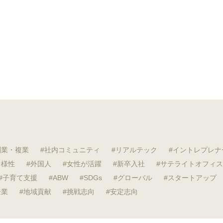
副業・複業
社内コミュニティ
リアルテック
イントレプレナ
多様性
外国人
女性が活躍
新卒入社
サテライトオフィス
子育て支援
ABW
SDGs
グローバル
スタートアップ
企業
地域貢献
挑戦志向
安定志向