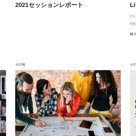
2021セッションレポート
L
ス
地
株
その他
そ