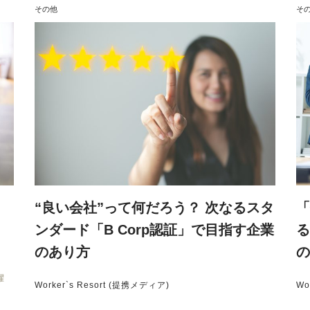
その他
そ
、
“良い会社”って何だろう？ 次なるスタ
「
ンダード「B Corp認証」で目指す企業
る
のあり方
の
躍
Worker`s Resort (提携メディア)
Wo