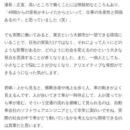
瀬長：正直、高いところで働くことには懐疑的なところもあり、
「49階からの景色がキレイだからといって、仕事の生産性と関係
あるの？」と思っていました（笑）。
でも実際に働いてみると、東京という大都市が一望できる環境に
いることで、目先の実装だけではなく、それによって人々にどの
ような影響があるか、どのように社会を変えるのかという大きな
視点を意識することが多くなりました。また、一個人としても、
小さなことで悩むことが少なくなり、クリエイティブな発想がで
きるようになった気がします。
君嶋：上から見ると、横断歩道や地上を歩く人、車の動きがよく
見えるんです。人が歩いてきて車が一時停止して、人が渡ってか
ら車が進む。そういう交通の流れを俯瞰して見られるのは、自動
車会社のソフトウェアエンジニアとして非常に面白いですね。実
際の社会の中で車がどう動いているかを考えながら開発できるの
は貴重だと思います。