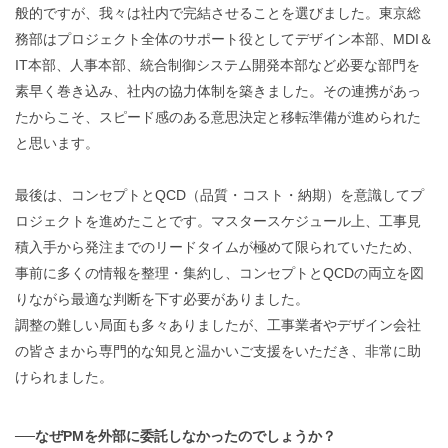
般的ですが、我々は社内で完結させることを選びました。東京総
務部はプロジェクト全体のサポート役としてデザイン本部、MDI＆
IT本部、人事本部、統合制御システム開発本部など必要な部門を
素早く巻き込み、社内の協力体制を築きました。その連携があっ
たからこそ、スピード感のある意思決定と移転準備が進められた
と思います。
最後は、コンセプトとQCD（品質・コスト・納期）を意識してプ
ロジェクトを進めたことです。マスタースケジュール上、工事見
積入手から発注までのリードタイムが極めて限られていたため、
事前に多くの情報を整理・集約し、コンセプトとQCDの両立を図
りながら最適な判断を下す必要がありました。
調整の難しい局面も多々ありましたが、工事業者やデザイン会社
の皆さまから専門的な知見と温かいご支援をいただき、非常に助
けられました。
──なぜPMを外部に委託しなかったのでしょうか？