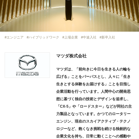
エンジニア
ハイブリッドワーク
上場企業
中途入社
新卒入社
マツダ株式会社
マツダは、「前向きに今日を生きる人の輪を
広げる」ことをパーパスとし、人々に「生き
生きとする体験をお届けする」ことを目指し
企業活動を行っています。人間中心の開発思
想に基づく独自の技術とデザインを追求し、
「CX-5」や「ロードスター」などが同社の主
力製品となっています。かつてのロータリー
エンジン、現在のスカイアクティブ・テクノ
ロジーなど、飽くなき挑戦を続ける独創的な
企業文化を持ち、日常に動くことへの感動や