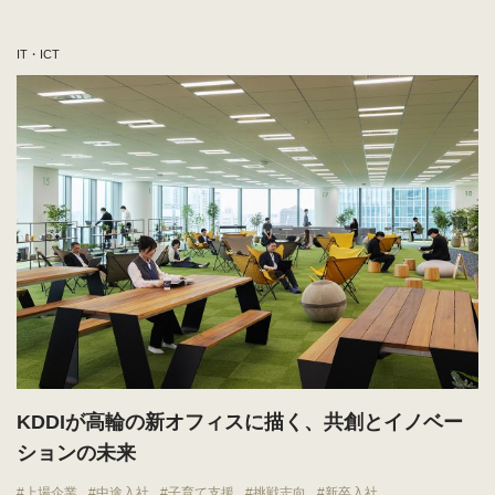
IT・ICT
KDDIが高輪の新オフィスに描く、共創とイノベー
ションの未来
上場企業
中途入社
子育て支援
挑戦志向
新卒入社