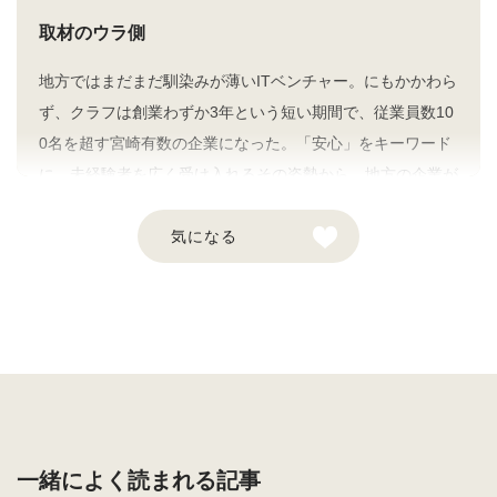
取材のウラ側
地方ではまだまだ馴染みが薄いITベンチャー。にもかかわら
ず、クラフは創業わずか3年という短い期間で、従業員数10
0名を超す宮崎有数の企業になった。「安心」をキーワード
に、未経験者を広く受け入れるその姿勢から、地方の企業が
学べることは決して少なくないだろう。今後ますます需要が
高まると予想されるセキュリティ診断においてはもちろん、
気になる
地方でワークライフバランスを実現するモデルとしても、同
社はさらに存在感を増していくに違いない。
この企業との繋がりを希望する
採用情報を見る
一緒によく読まれる記事