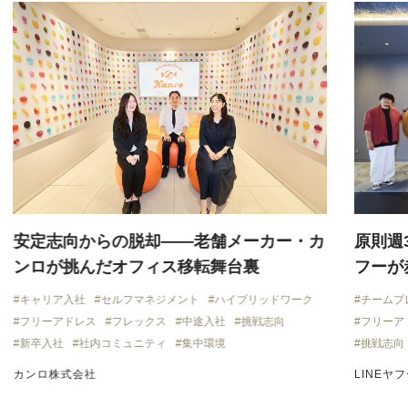
安定志向からの脱却——老舗メーカー・カ
原則週
ンロが挑んだオフィス移転舞台裏
フーが
キャリア入社
セルフマネジメント
ハイブリッドワーク
チームプ
フリーアドレス
フレックス
中途入社
挑戦志向
フリーア
新卒入社
社内コミュニティ
集中環境
挑戦志向
カンロ株式会社
LINEヤ