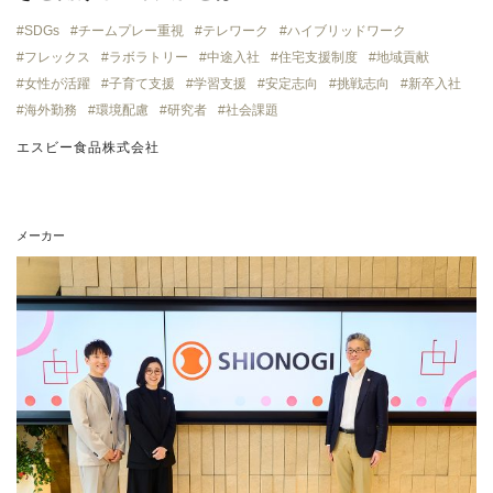
SDGs
チームプレー重視
テレワーク
ハイブリッドワーク
フレックス
ラボラトリー
中途入社
住宅支援制度
地域貢献
女性が活躍
子育て支援
学習支援
安定志向
挑戦志向
新卒入社
海外勤務
環境配慮
研究者
社会課題
エスビー食品株式会社
メーカー