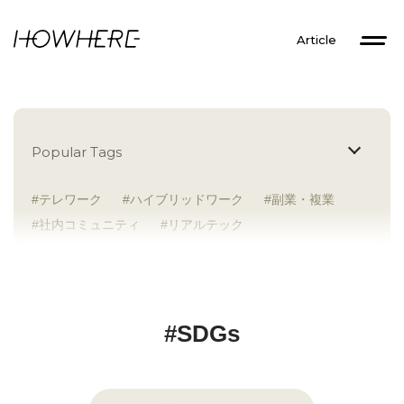
Article
Popular Tags
テレワーク
ハイブリッドワーク
副業・複業
社内コミュニティ
リアルテック
イントレプレナー
健康経営
研究者
Z世代
アドレスホッパー
中途入社
人材多様性
外国人
女性が活躍
新卒入社
サテライトオフィス
ラボラトリー
地方勤務
#SDGs
地方本社
海外勤務
フレックス
子育て支援
ABW
SDGs
グローバル
スタートアップ
チームプレー重視
フリーアドレス
個々が活躍