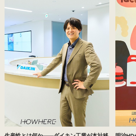
生産性とは何か——ダイキン工業が本社移
明治H