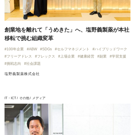
創業地を離れて「うめきた」へ、塩野義製薬が本社
移転で挑む組織変革
100年企業
ABW
SDGs
セルフマネジメント
ハイブリッドワーク
フリーアドレス
フレックス
上場企業
健康経営
副業
学習支援
挑戦志向
社会課題
塩野義製薬株式会社
IT・ICT
その他
メディア