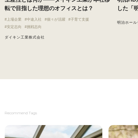
転で目指した理想のオフィスとは？
した「
上場企業
中途入社
個々が活躍
子育て支援
明治ホール
安定志向
挑戦志向
ダイキン工業株式会社
Recommend Tags