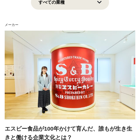
上場企業
地域貢献
挑戦志向
安定志向
メーカー
View all
エスビー食品が100年かけて育んだ、誰もが生き生
きと働ける企業文化とは？