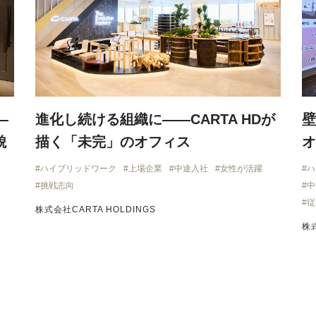
—
進化し続ける組織に——CARTA HDが
壁
貌
描く「未完」のオフィス
オ
ハイブリッドワーク
上場企業
中途入社
女性が活躍
ハ
挑戦志向
中
従
株式会社CARTA HOLDINGS
株