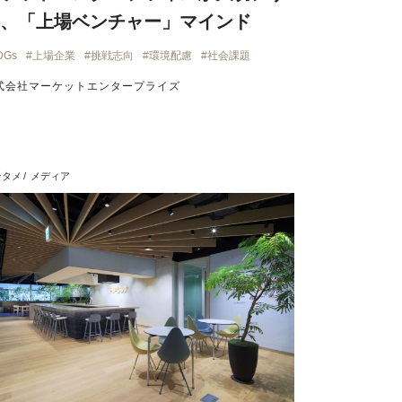
、「上場ベンチャー」マインド
DGs
上場企業
挑戦志向
環境配慮
社会課題
式会社マーケットエンタープライズ
ンタメ
メディア