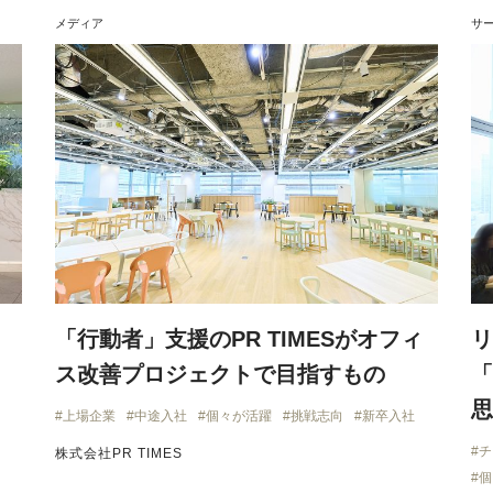
メディア
サ
O
「行動者」支援のPR TIMESがオフィ
リ
ス改善プロジェクトで目指すもの
「
思
上場企業
中途入社
個々が活躍
挑戦志向
新卒入社
チ
株式会社PR TIMES
個