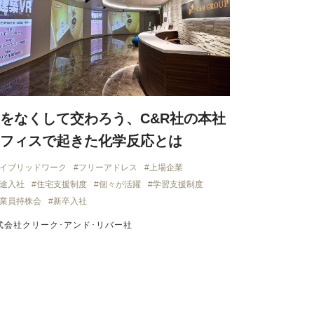
をなくして交わろう、C&R社の本社
フィスで起きた化学反応とは
イブリッドワーク
フリーアドレス
上場企業
途入社
住宅支援制度
個々が活躍
学習支援制度
業員持株会
新卒入社
式会社クリーク･アンド･リバー社