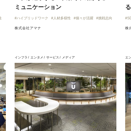
ミュニケーション
る
性
ハイブリッドワーク
人材多様性
個々が活躍
挑戦志向
S
株式会社アマナ
株
インフラ
エンタメ
サービス
メディア
エ