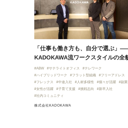
「仕事も働き方も、自分で選ぶ」—
KADOKAWA流ワークスタイルの全
ABW
サテライトオフィス
テレワーク
ハイブリッドワーク
フラット型組織
フリーアドレス
フレックス
中途入社
人材多様性
個々が活躍
副業
女性が活躍
子育て支援
挑戦志向
新卒入社
社内コミュニティ
株式会社KADOKAWA