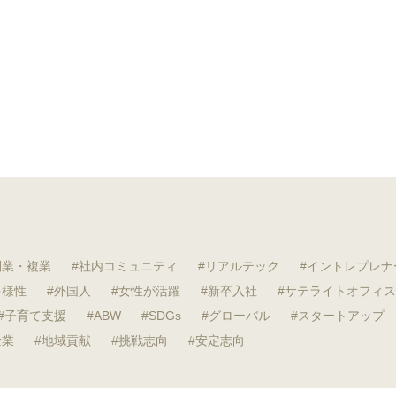
副業・複業
社内コミュニティ
リアルテック
イントレプレナ
多様性
外国人
女性が活躍
新卒入社
サテライトオフィス
子育て支援
ABW
SDGs
グローバル
スタートアップ
企業
地域貢献
挑戦志向
安定志向