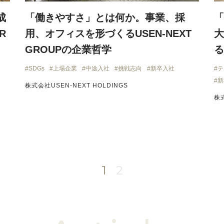
成
「働きやすさ」とは何か。事業、採
「
R
用、オフィスを形づくるUSEN-NEXT
大
GROUPの企業哲学
る
SDGs
上場企業
中途入社
挑戦志向
新卒入社
テ
新
株式会社USEN-NEXT HOLDINGS
株
1
2