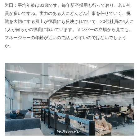
岩田：平均年齢は33歳です。毎年新卒採用も行っており、若い社
員が多いですね。実力のある人にどんどん仕事を任せていく、挑
戦を大切にする風土が役職にも反映されていて、20代社員の4人に
1人が何らかの役職に就いています。メンバーの立場から見ても、
マネージャーの年齢が近いので話しやすいのではないでしょう
か。
動
画
プ
レ
ー
ヤ
ー