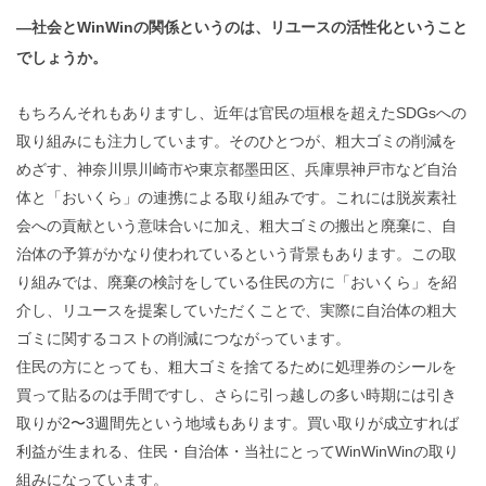
―社会とWinWinの関係というのは、リユースの活性化ということ
でしょうか。
もちろんそれもありますし、近年は官民の垣根を超えたSDGsへの
取り組みにも注力しています。そのひとつが、粗大ゴミの削減を
めざす、神奈川県川崎市や東京都墨田区、兵庫県神戸市など自治
体と「おいくら」の連携による取り組みです。これには脱炭素社
会への貢献という意味合いに加え、粗大ゴミの搬出と廃棄に、自
治体の予算がかなり使われているという背景もあります。この取
り組みでは、廃棄の検討をしている住民の方に「おいくら」を紹
介し、リユースを提案していただくことで、実際に自治体の粗大
ゴミに関するコストの削減につながっています。
住民の方にとっても、粗大ゴミを捨てるために処理券のシールを
買って貼るのは手間ですし、さらに引っ越しの多い時期には引き
取りが2〜3週間先という地域もあります。買い取りが成立すれば
利益が生まれる、住民・自治体・当社にとってWinWinWinの取り
組みになっています。