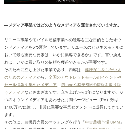
―メディア事業ではどのようなメディアを運営されていますか。
リユース事業やモバイル通信事業への送客を主な目的としたオウ
ンドメディアを6つ運営しています。リユースのビジネスモデルに
おいて最も重要な要素は「いかに集客できるか」です。言い換え
れば、いかに買い取りの依頼を獲得できるかが重要です。
そのために立ち上げた事業であり、内容は、
趣味探しをしたい人
のためのメディア
から、
全国のアウトレットモールのイベントや
セール情報を集めたメディア
、
iPhoneや格安SIMの情報を取り扱
うメディア
などさまざまです。立ち上げから3年になりますが、６
つのオウンドメディアをあわせた月間ページビュー（PV）数は
1400万PVに達し、非常に重要な事業セグメントに成長してきてい
ます。
その他に、農機具売買のマッチングを行う「
中古農機市場 UMM
」