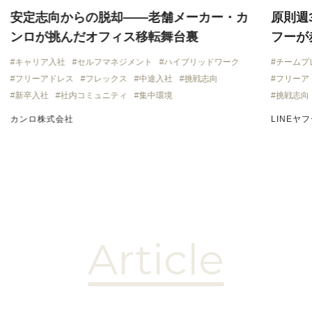
安定志向からの脱却——老舗メーカー・カ
原則週
ンロが挑んだオフィス移転舞台裏
フーが
キャリア入社
セルフマネジメント
ハイブリッドワーク
チームプ
フリーアドレス
フレックス
中途入社
挑戦志向
フリーア
新卒入社
社内コミュニティ
集中環境
挑戦志向
カンロ株式会社
LINEヤ
Article