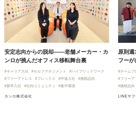
安定志向からの脱却——老舗メーカー・カ
原則週
ンロが挑んだオフィス移転舞台裏
フーが
キャリア入社
セルフマネジメント
ハイブリッドワーク
チームプ
フリーアドレス
フレックス
中途入社
挑戦志向
フリーア
新卒入社
社内コミュニティ
集中環境
挑戦志向
カンロ株式会社
LINEヤ