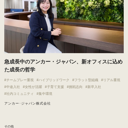
急成長中のアンカー・ジャパン、新オフィスに込め
た成長の哲学
チームプレー重視
ハイブリッドワーク
フラット型組織
リアル重視
中途入社
女性が活躍
子育て支援
挑戦志向
新卒入社
社内コミュニティ
集中環境
アンカー･ジャパン株式会社
その他