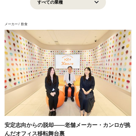
上場企業
地域貢献
挑戦志向
安定志向
メーカー
飲食
View all
安定志向からの脱却——老舗メーカー・カンロが挑
んだオフィス移転舞台裏