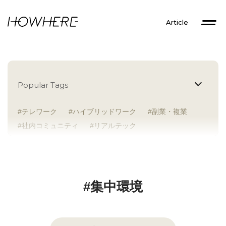
Article
Popular Tags
テレワーク
ハイブリッドワーク
副業・複業
社内コミュニティ
リアルテック
イントレプレナー
健康経営
研究者
Z世代
アドレスホッパー
中途入社
人材多様性
外国人
女性が活躍
新卒入社
サテライトオフィス
ラボラトリー
地方勤務
#集中環境
地方本社
海外勤務
フレックス
子育て支援
ABW
SDGs
グローバル
スタートアップ
チームプレー重視
フリーアドレス
個々が活躍