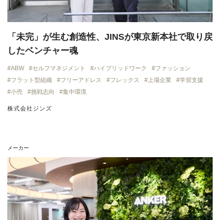
「未完」が生む創造性、JINSが東京新本社で取り戻
したベンチャー魂
ABW
セルフマネジメント
ハイブリッドワーク
ファッション
フラット型組織
フリーアドレス
フレックス
上場企業
学習支援
小売
挑戦志向
集中環境
株式会社ジンズ
メーカー