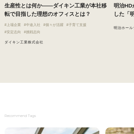
生産性とは何か——ダイキン工業が本社移
明治H
転で目指した理想のオフィスとは？
した「
上場企業
中途入社
個々が活躍
子育て支援
明治ホール
安定志向
挑戦志向
ダイキン工業株式会社
Recommend Tags