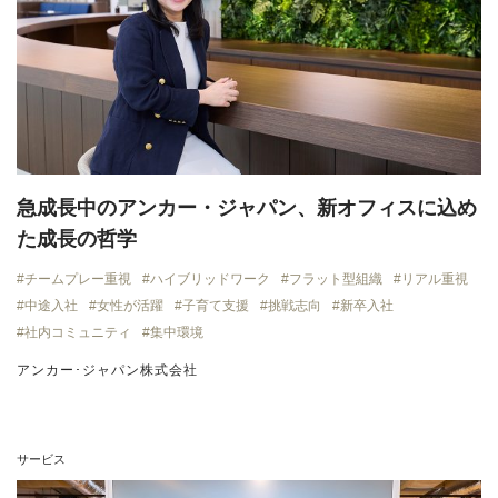
急成長中のアンカー・ジャパン、新オフィスに込め
た成長の哲学
チームプレー重視
ハイブリッドワーク
フラット型組織
リアル重視
中途入社
女性が活躍
子育て支援
挑戦志向
新卒入社
社内コミュニティ
集中環境
アンカー･ジャパン株式会社
サービス