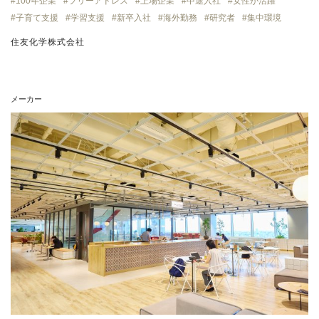
100年企業
フリーアドレス
上場企業
中途入社
女性が活躍
子育て支援
学習支援
新卒入社
海外勤務
研究者
集中環境
住友化学株式会社
メーカー