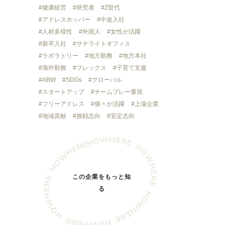
健康経営
研究者
Z世代
アドレスホッパー
中途入社
人材多様性
外国人
女性が活躍
新卒入社
サテライトオフィス
ラボラトリー
地方勤務
地方本社
海外勤務
フレックス
子育て支援
ABW
SDGs
グローバル
スタートアップ
チームプレー重視
フリーアドレス
個々が活躍
上場企業
地域貢献
挑戦志向
安定志向
この企業をもっと知
る