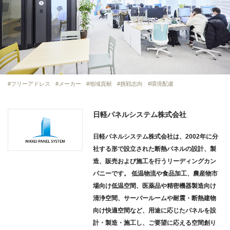
フリーアドレス
メーカー
地域貢献
挑戦志向
環境配慮
日軽パネルシステム株式会社
日軽パネルシステム株式会社は、2002年に分
社する形で設立された断熱パネルの設計、製
造、販売および施工を行うリーディングカン
パニーです。 低温物流や食品加工、農産物市
場向け低温空間、医薬品や精密機器製造向け
清浄空間、サーバールームや耐震・断熱建物
向け快適空間など、用途に応じたパネルを設
計・製造・施工し、ご要望に応える空間創り