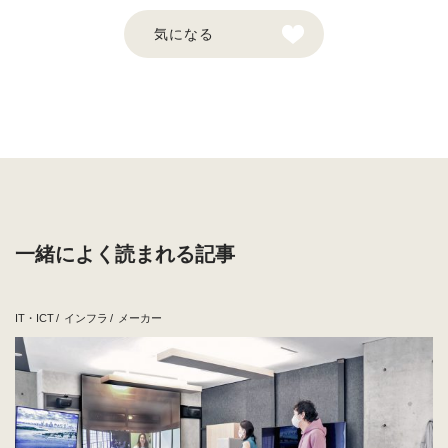
出すための環境やサポート体制がその企業に整っているから
こそ、“自由”を与えることができるのだ。多様な働き方に対
気になる
応する制度はつくったものの、成果をどう評価するかが後回
しになっている企業も少なくないかもしれない。そうした課
題にも率先して取り組む同社の動きに、引き続き注目してい
きたい。
この企業との繋がりを希望する
一緒によく読まれる記事
採用情報を見る
IT・ICT
インフラ
メーカー