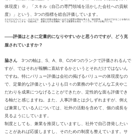
体現度）※」「スキル（自己の専門領域を活かした会社への貢献
度）」という、3つの指標を総合評価しています。
※カオナビのバリュー：カオナビは、相手の言葉を鵜呑みにせずその背景や理由を考える「仮説思考」、自分ができることを他の人
でもできるようにする「仕組み化」、必要なものを見極め、捨てる重要性を知る「シンプル」の3つを掲げている。
——評価はときに定量的になりやすいかと思うのですが、どう克
服されていますか？
脇さん
3つの軸は、S、A、B、Cの4つのランクで評価されるんで
すが、ではそれが報酬に直結するかというとそれだけではないん
ですね。特にバリュー評価は会社の掲げるバリューの体現度なの
で、定量的な評価というよりも日々の業務の中でどんな工夫やこ
だわりを成果につなげることができたか、定性的な面も評価でき
る軸だと感じますね。また、人事評価とは少しずれますが、例え
ば兼業している人については、社外の活動を含めて、個の成長を
見るようにしています。
制度としても、兼業を推奨していますし、社外で自己啓発したい
ことがあれば応援しますし、そのための制度も整えています。サ