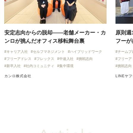
安定志向からの脱却——老舗メーカー・カ
原則週
ンロが挑んだオフィス移転舞台裏
フーが
キャリア入社
セルフマネジメント
ハイブリッドワーク
チームプ
フリーアドレス
フレックス
中途入社
挑戦志向
フリーア
新卒入社
社内コミュニティ
集中環境
挑戦志向
カンロ株式会社
LINEヤ