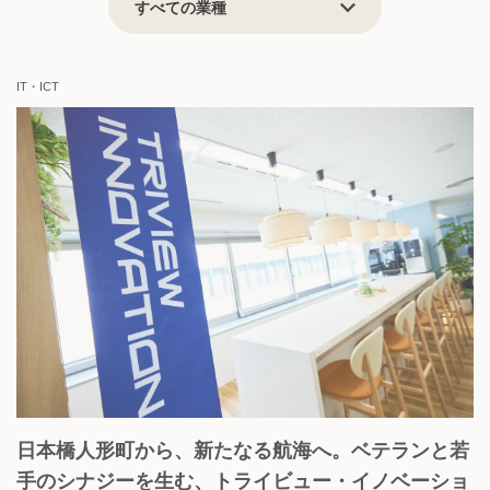
上場企業
地域貢献
挑戦志向
安定志向
IT・ICT
View all
日本橋人形町から、新たなる航海へ。ベテランと若
手のシナジーを生む、トライビュー・イノベーショ