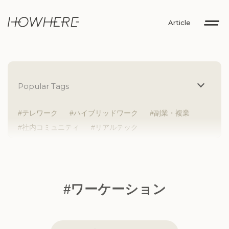
Article
Popular Tags
テレワーク
ハイブリッドワーク
副業・複業
社内コミュニティ
リアルテック
イントレプレナー
健康経営
研究者
Z世代
アドレスホッパー
中途入社
人材多様性
外国人
女性が活躍
新卒入社
サテライトオフィス
ラボラトリー
地方勤務
#ワーケーション
地方本社
海外勤務
フレックス
子育て支援
ABW
SDGs
グローバル
スタートアップ
チームプレー重視
フリーアドレス
個々が活躍