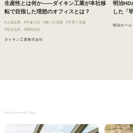
生産性とは何か——ダイキン工業が本社移
明治H
転で目指した理想のオフィスとは？
した「
上場企業
中途入社
個々が活躍
子育て支援
明治ホール
安定志向
挑戦志向
ダイキン工業株式会社
Recommend Tags