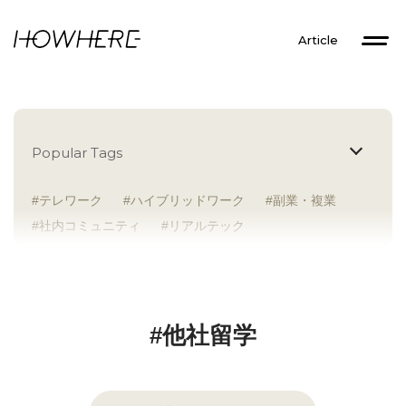
Article
Popular Tags
テレワーク
ハイブリッドワーク
副業・複業
社内コミュニティ
リアルテック
イントレプレナー
健康経営
研究者
Z世代
アドレスホッパー
中途入社
人材多様性
外国人
女性が活躍
新卒入社
サテライトオフィス
ラボラトリー
地方勤務
#他社留学
地方本社
海外勤務
フレックス
子育て支援
ABW
SDGs
グローバル
スタートアップ
チームプレー重視
フリーアドレス
個々が活躍