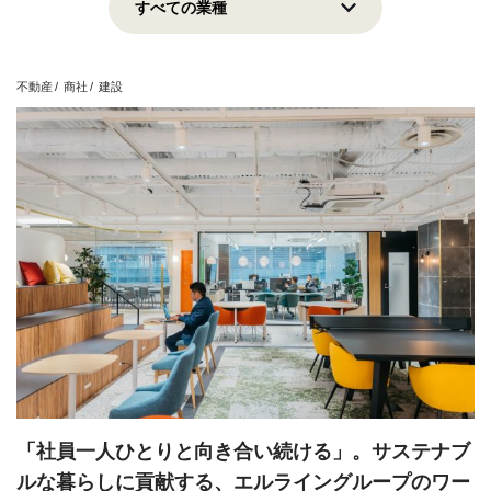
上場企業
地域貢献
挑戦志向
安定志向
不動産
商社
建設
View all
「社員一人ひとりと向き合い続ける」。サステナブ
ルな暮らしに貢献する、エルライングループのワー