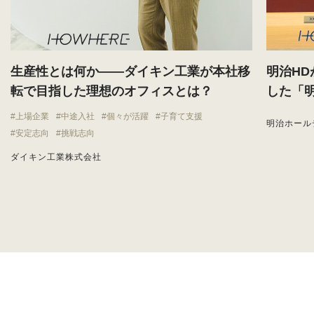
生産性とは何か——ダイキン工業が本社移
明治H
転で目指した理想のオフィスとは？
した「
上場企業
中途入社
個々が活躍
子育て支援
明治ホール
安定志向
挑戦志向
ダイキン工業株式会社