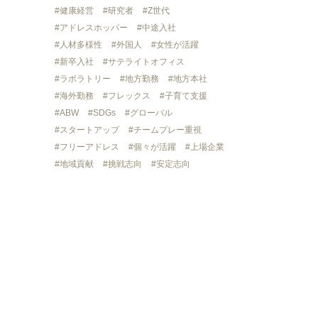
健康経営
研究者
Z世代
アドレスホッパー
中途入社
人材多様性
外国人
女性が活躍
新卒入社
サテライトオフィス
ラボラトリー
地方勤務
地方本社
海外勤務
フレックス
子育て支援
ABW
SDGs
グローバル
スタートアップ
チームプレー重視
フリーアドレス
個々が活躍
上場企業
地域貢献
挑戦志向
安定志向