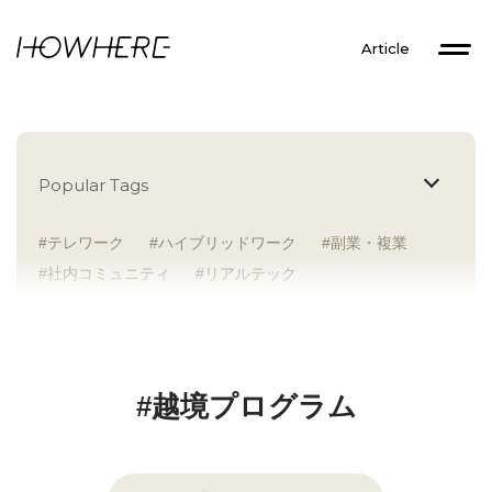
Article
Popular Tags
テレワーク
ハイブリッドワーク
副業・複業
社内コミュニティ
リアルテック
イントレプレナー
健康経営
研究者
Z世代
アドレスホッパー
中途入社
人材多様性
外国人
女性が活躍
新卒入社
サテライトオフィス
ラボラトリー
地方勤務
#越境プログラム
地方本社
海外勤務
フレックス
子育て支援
ABW
SDGs
グローバル
スタートアップ
チームプレー重視
フリーアドレス
個々が活躍