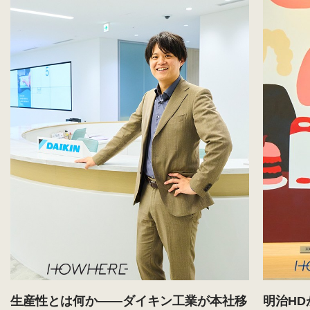
生産性とは何か——ダイキン工業が本社移
明治H