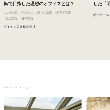
転で目指した理想のオフィスとは？
した「
上場企業
中途入社
個々が活躍
子育て支援
明治ホール
安定志向
挑戦志向
ダイキン工業株式会社
Recommend Tags