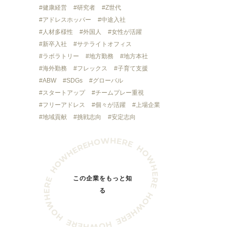
健康経営
研究者
Z世代
アドレスホッパー
中途入社
人材多様性
外国人
女性が活躍
新卒入社
サテライトオフィス
ラボラトリー
地方勤務
地方本社
海外勤務
フレックス
子育て支援
ABW
SDGs
グローバル
スタートアップ
チームプレー重視
フリーアドレス
個々が活躍
上場企業
地域貢献
挑戦志向
安定志向
この企業をもっと知
る