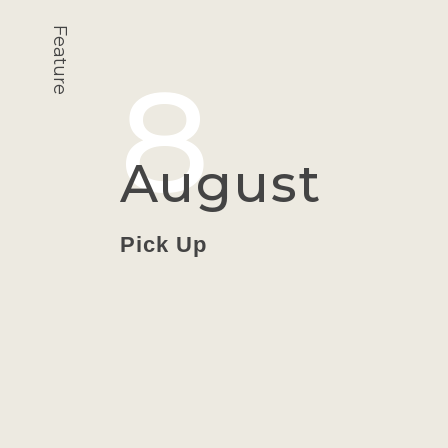
インフラ
Feature
8
August
Pick Up