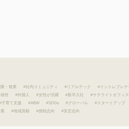
副業・複業
社内コミュニティ
リアルテック
イントレプレナ
多様性
外国人
女性が活躍
新卒入社
サテライトオフィス
子育て支援
ABW
SDGs
グローバル
スタートアップ
企業
地域貢献
挑戦志向
安定志向