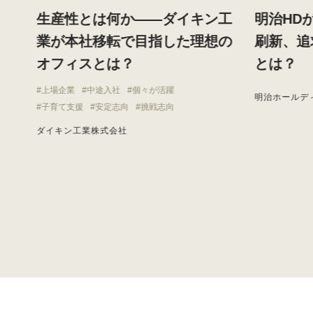
す
生産性とは何か——ダイキン工
明治HD
と
業が本社移転で目指した理想の
刷新、追
オフィスとは？
とは？
上場企業
中途入社
個々が活躍
明治ホールデ
子育て支援
安定志向
挑戦志向
ダイキン工業株式会社