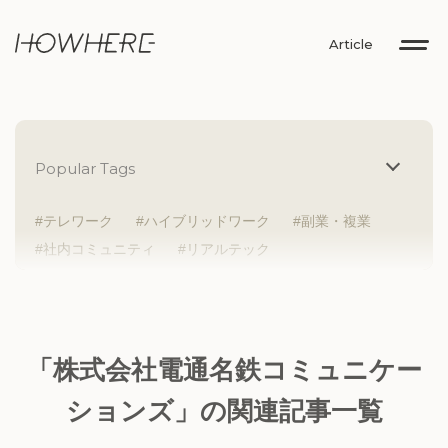
Article
Popular Tags
テレワーク
ハイブリッドワーク
副業・複業
社内コミュニティ
リアルテック
イントレプレナー
健康経営
研究者
Z世代
アドレスホッパー
中途入社
人材多様性
外国人
女性が活躍
新卒入社
サテライトオフィス
ラボラトリー
地方勤務
「株式会社電通名鉄コミュニケー
地方本社
海外勤務
フレックス
子育て支援
ションズ」の関連記事一覧
ABW
SDGs
グローバル
スタートアップ
チームプレー重視
フリーアドレス
個々が活躍