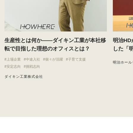
生産性とは何か——ダイキン工業が本社移
明治H
転で目指した理想のオフィスとは？
した「
上場企業
中途入社
個々が活躍
子育て支援
明治ホール
安定志向
挑戦志向
ダイキン工業株式会社