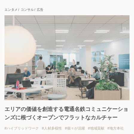
上場企業
地域貢献
挑戦志向
安定志向
エンタメ
コンサル
広告
View all
エリアの価値を創造する電通名鉄コミュニケーショ
ンズに根づくオープンでフラットなカルチャー
ハイブリッドワーク
人材多様性
個々が活躍
地域貢献
地方本社