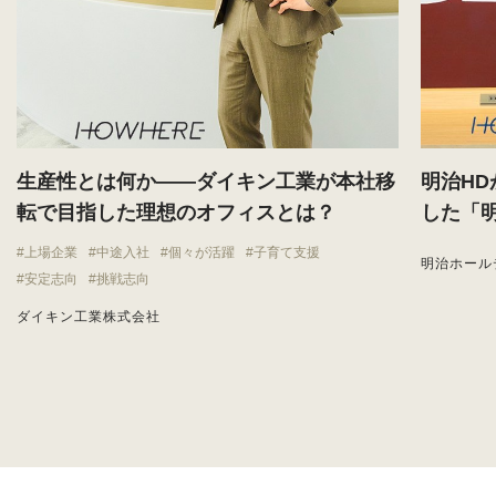
生産性とは何か——ダイキン工業が本社移
明治H
転で目指した理想のオフィスとは？
した「
上場企業
中途入社
個々が活躍
子育て支援
明治ホール
安定志向
挑戦志向
ダイキン工業株式会社