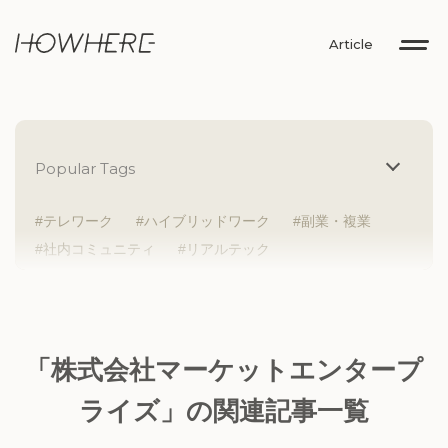
Article
Popular Tags
テレワーク
ハイブリッドワーク
副業・複業
社内コミュニティ
リアルテック
イントレプレナー
健康経営
研究者
Z世代
アドレスホッパー
中途入社
人材多様性
外国人
女性が活躍
新卒入社
サテライトオフィス
ラボラトリー
地方勤務
「株式会社マーケットエンタープ
地方本社
海外勤務
フレックス
子育て支援
ライズ」の関連記事一覧
ABW
SDGs
グローバル
スタートアップ
チームプレー重視
フリーアドレス
個々が活躍