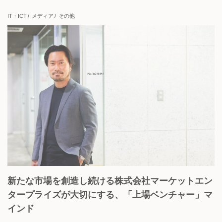
上場企業
地域貢献
挑戦志向
安定志向
IT・ICT
メディア
その他
View all
新たな市場を創造し続ける株式会社マーケットエン
タープライズが大切にする、「上場ベンチャー」マ
インド