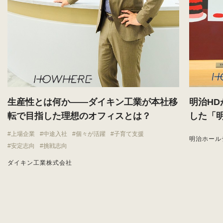
生産性とは何か——ダイキン工業が本社移
明治H
転で目指した理想のオフィスとは？
した「
上場企業
中途入社
個々が活躍
子育て支援
明治ホール
安定志向
挑戦志向
ダイキン工業株式会社