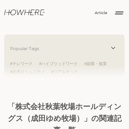
Article
Popular Tags
テレワーク
ハイブリッドワーク
副業・複業
社内コミュニティ
リアルテック
イントレプレナー
健康経営
研究者
Z世代
アドレスホッパー
中途入社
人材多様性
外国人
女性が活躍
新卒入社
サテライトオフィス
ラボラトリー
地方勤務
「株式会社秋葉牧場ホールディン
地方本社
海外勤務
フレックス
子育て支援
グス（成田ゆめ牧場）」の関連記
ABW
SDGs
グローバル
スタートアップ
チームプレー重視
フリーアドレス
個々が活躍