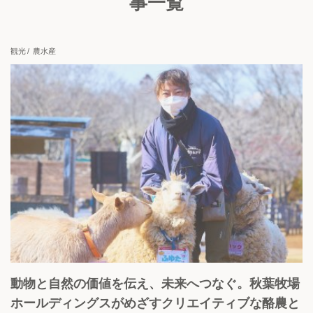
事一覧
上場企業
地域貢献
挑戦志向
安定志向
観光
農水産
View all
動物と自然の価値を伝え、未来へつなぐ。秋葉牧場
ホールディングスがめざすクリエイティブな酪農と