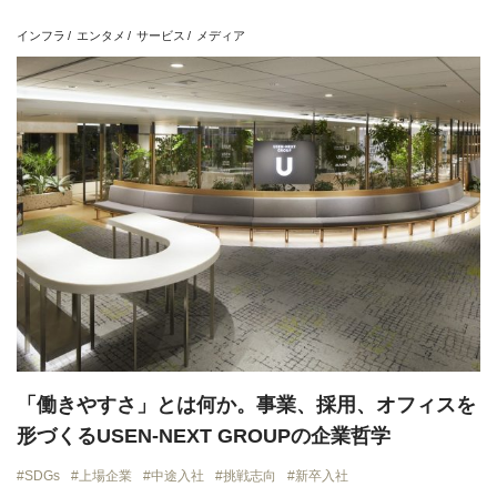
上場企業
地域貢献
挑戦志向
安定志向
インフラ
エンタメ
サービス
メディア
View all
「働きやすさ」とは何か。事業、採用、オフィスを
形づくるUSEN-NEXT GROUPの企業哲学
SDGs
上場企業
中途入社
挑戦志向
新卒入社