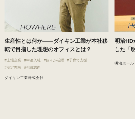
生産性とは何か——ダイキン工業が本社移
明治H
転で目指した理想のオフィスとは？
した「
上場企業
中途入社
個々が活躍
子育て支援
明治ホール
安定志向
挑戦志向
ダイキン工業株式会社