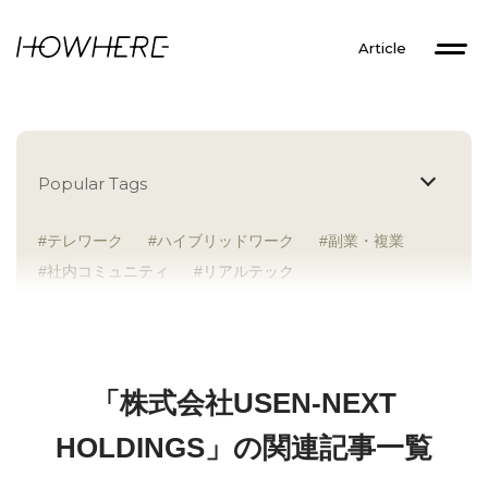
Article
Popular Tags
テレワーク
ハイブリッドワーク
副業・複業
社内コミュニティ
リアルテック
イントレプレナー
健康経営
研究者
Z世代
アドレスホッパー
中途入社
人材多様性
外国人
女性が活躍
新卒入社
サテライトオフィス
ラボラトリー
地方勤務
「株式会社USEN-NEXT
地方本社
海外勤務
フレックス
子育て支援
HOLDINGS」の関連記事一覧
ABW
SDGs
グローバル
スタートアップ
チームプレー重視
フリーアドレス
個々が活躍