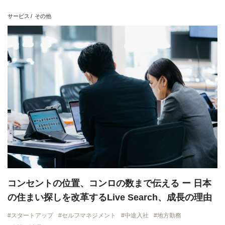
上場企業
地域貢献
挑戦志向
安定志向
サービス
その他
View all
コンセントの位置、コンロの数まで伝える ー 日本
の住まい探しを改革するLive Search、成長の理由
スタートアップ
セルフマネジメント
中途入社
地方勤務