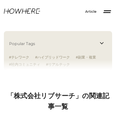
Article
Popular Tags
テレワーク
ハイブリッドワーク
副業・複業
社内コミュニティ
リアルテック
イントレプレナー
健康経営
研究者
Z世代
アドレスホッパー
中途入社
人材多様性
外国人
女性が活躍
新卒入社
サテライトオフィス
ラボラトリー
地方勤務
「株式会社リブサーチ」の関連記
地方本社
海外勤務
フレックス
子育て支援
事一覧
ABW
SDGs
グローバル
スタートアップ
チームプレー重視
フリーアドレス
個々が活躍