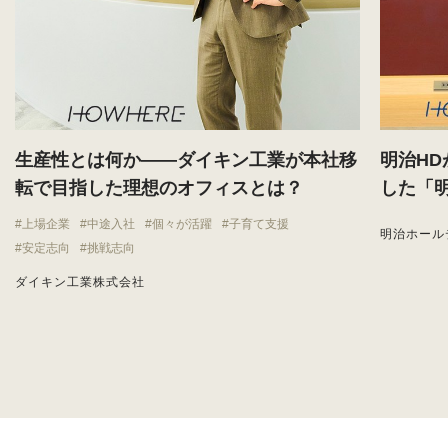
生産性とは何か——ダイキン工業が本社移
明治H
転で目指した理想のオフィスとは？
した「
上場企業
中途入社
個々が活躍
子育て支援
明治ホール
安定志向
挑戦志向
ダイキン工業株式会社