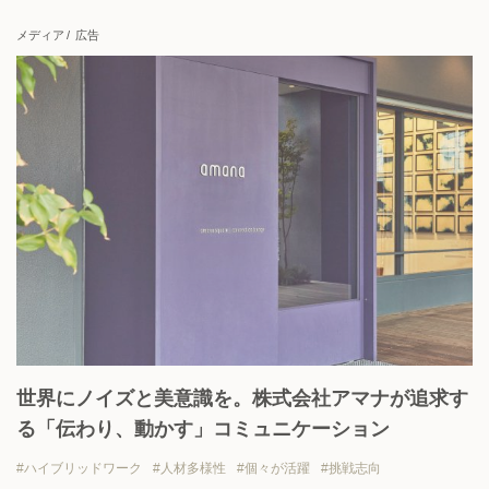
上場企業
地域貢献
挑戦志向
安定志向
メディア
広告
View all
世界にノイズと美意識を。株式会社アマナが追求す
る「伝わり、動かす」コミュニケーション
ハイブリッドワーク
人材多様性
個々が活躍
挑戦志向