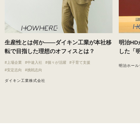
生産性とは何か——ダイキン工業が本社移
明治H
転で目指した理想のオフィスとは？
した「
上場企業
中途入社
個々が活躍
子育て支援
明治ホール
安定志向
挑戦志向
ダイキン工業株式会社