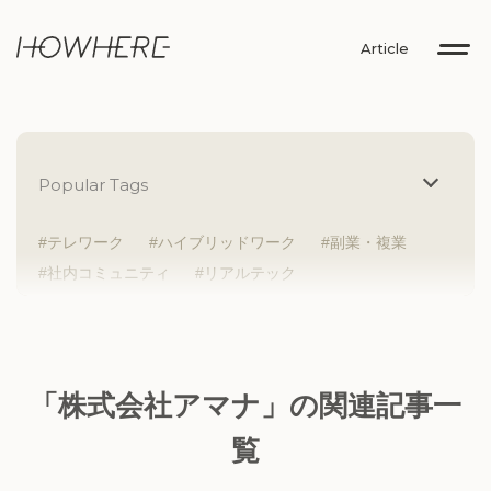
Article
Popular Tags
テレワーク
ハイブリッドワーク
副業・複業
社内コミュニティ
リアルテック
イントレプレナー
健康経営
研究者
Z世代
アドレスホッパー
中途入社
人材多様性
外国人
女性が活躍
新卒入社
サテライトオフィス
ラボラトリー
地方勤務
「株式会社アマナ」の関連記事一
地方本社
海外勤務
フレックス
子育て支援
覧
ABW
SDGs
グローバル
スタートアップ
チームプレー重視
フリーアドレス
個々が活躍