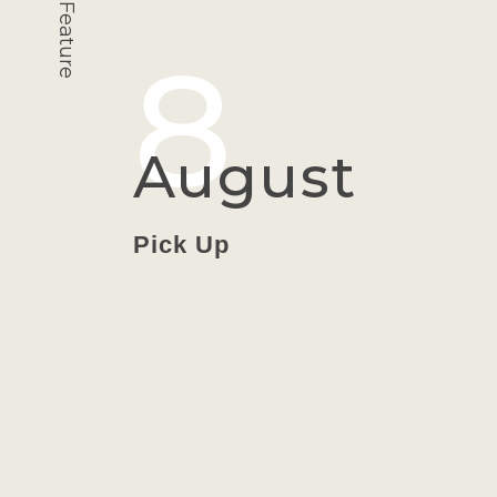
インフラ
Feature
8
August
Pick Up