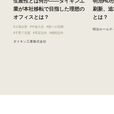
す
生産性とは何か——ダイキン工
明治HD
と
業が本社移転で目指した理想の
刷新、追
オフィスとは？
とは？
上場企業
中途入社
個々が活躍
明治ホールデ
子育て支援
安定志向
挑戦志向
ダイキン工業株式会社