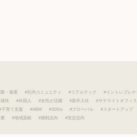
副業・複業
社内コミュニティ
リアルテック
イントレプレナ
多様性
外国人
女性が活躍
新卒入社
サテライトオフィス
子育て支援
ABW
SDGs
グローバル
スタートアップ
企業
地域貢献
挑戦志向
安定志向