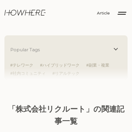
Article
Popular Tags
テレワーク
ハイブリッドワーク
副業・複業
社内コミュニティ
リアルテック
イントレプレナー
健康経営
研究者
Z世代
アドレスホッパー
中途入社
人材多様性
外国人
女性が活躍
新卒入社
サテライトオフィス
ラボラトリー
地方勤務
「株式会社リクルート」の関連記
地方本社
海外勤務
フレックス
子育て支援
事一覧
ABW
SDGs
グローバル
スタートアップ
チームプレー重視
フリーアドレス
個々が活躍