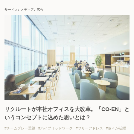
上場企業
地域貢献
挑戦志向
安定志向
サービス
メディア
広告
View all
リクルートが本社オフィスを大改革。「CO-EN」と
いうコンセプトに込めた思いとは？
チームプレー重視
ハイブリッドワーク
フリーアドレス
個々が活躍