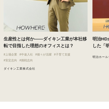
生産性とは何か——ダイキン工業が本社移
明治H
転で目指した理想のオフィスとは？
した「
上場企業
中途入社
個々が活躍
子育て支援
明治ホール
安定志向
挑戦志向
ダイキン工業株式会社