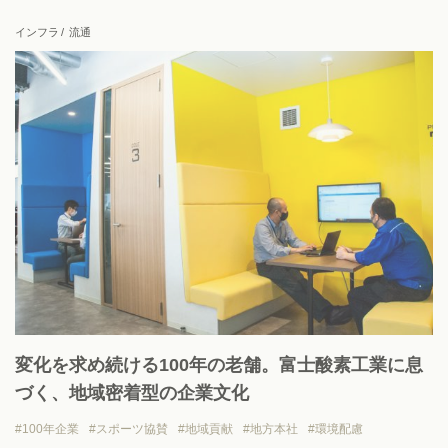
上場企業
地域貢献
挑戦志向
安定志向
インフラ
流通
View all
変化を求め続ける100年の老舗。富士酸素工業に息
づく、地域密着型の企業文化
100年企業
スポーツ協賛
地域貢献
地方本社
環境配慮