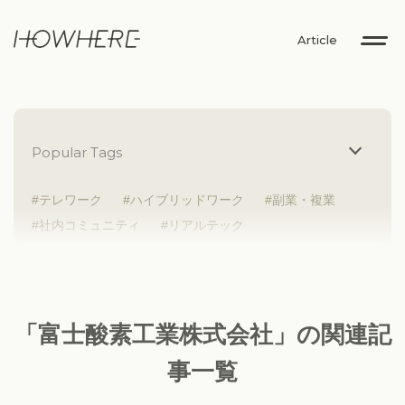
Article
Popular Tags
テレワーク
ハイブリッドワーク
副業・複業
社内コミュニティ
リアルテック
イントレプレナー
健康経営
研究者
Z世代
アドレスホッパー
中途入社
人材多様性
外国人
女性が活躍
新卒入社
サテライトオフィス
ラボラトリー
地方勤務
「富士酸素工業株式会社」の関連記
地方本社
海外勤務
フレックス
子育て支援
事一覧
ABW
SDGs
グローバル
スタートアップ
チームプレー重視
フリーアドレス
個々が活躍