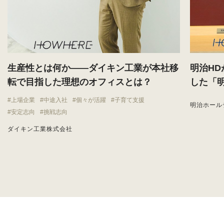
生産性とは何か——ダイキン工業が本社移
明治H
転で目指した理想のオフィスとは？
した「
上場企業
中途入社
個々が活躍
子育て支援
明治ホール
安定志向
挑戦志向
ダイキン工業株式会社