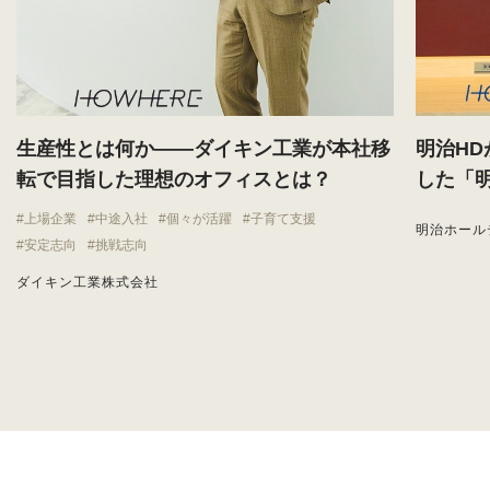
生産性とは何か——ダイキン工業が本社移
明治H
転で目指した理想のオフィスとは？
した「
上場企業
中途入社
個々が活躍
子育て支援
明治ホール
安定志向
挑戦志向
ダイキン工業株式会社