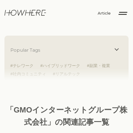
Article
Popular Tags
テレワーク
ハイブリッドワーク
副業・複業
社内コミュニティ
リアルテック
イントレプレナー
健康経営
研究者
Z世代
アドレスホッパー
中途入社
人材多様性
外国人
女性が活躍
新卒入社
サテライトオフィス
ラボラトリー
地方勤務
「GMOインターネットグループ株
地方本社
海外勤務
フレックス
子育て支援
式会社」の関連記事一覧
ABW
SDGs
グローバル
スタートアップ
チームプレー重視
フリーアドレス
個々が活躍