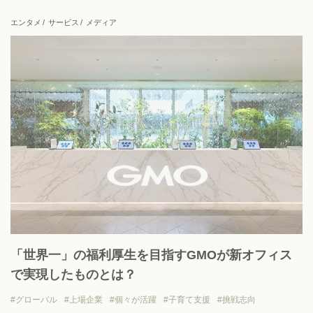
上場企業
地域貢献
挑戦志向
安定志向
エンタメ
サービス
メディア
View all
「世界一」の福利厚生を目指すGMOが新オフィス
で実現したものとは？
グローバル
上場企業
個々が活躍
子育て支援
挑戦志向